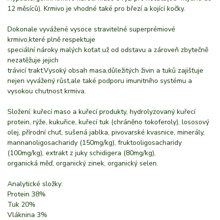
12 měsíců). Krmivo je vhodné také pro březí a kojící kočky.
Dokonale vyvážené vysoce stravitelné superprémiové
krmivo,které plně respektuje
speciální nároky malých koťat už od odstavu a zároveň zbytečně
nezatěžuje jejich
trávicí trakt.Vysoký obsah masa,důležitých živin a tuků zajišťuje
nejen vyvážený růst,ale také podporu imunitního systému a
vysokou chutnost krmiva.
Složení: kuřecí maso a kuřecí produkty, hydrolyzovaný kuřecí
protein, rýže, kukuřice, kuřecí tuk (chráněno tokoferoly), lososový
olej, přírodní chuť, sušená jablka, pivovarské kvasnice, minerály,
mannanoligosacharidy (150mg/kg), fruktooligosacharidy
(100mg/kg), extrakt z juky schidigera (80mg/kg),
organická měď, organický zinek, organický selen.
Analytické složky:
Protein 38%
Tuk 20%
Vláknina 3%