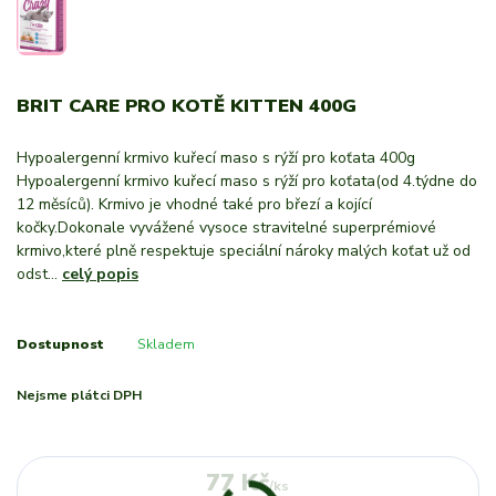
BRIT CARE PRO KOTĚ KITTEN 400G
Hypoalergenní krmivo kuřecí maso s rýží pro koťata 400g
Hypoalergenní krmivo kuřecí maso s rýží pro koťata(od 4.týdne do
12 měsíců). Krmivo je vhodné také pro březí a kojící
kočky.Dokonale vyvážené vysoce stravitelné superprémiové
krmivo,které plně respektuje speciální nároky malých koťat už od
odst...
celý popis
Dostupnost
Skladem
Nejsme plátci DPH
77 Kč
/
ks