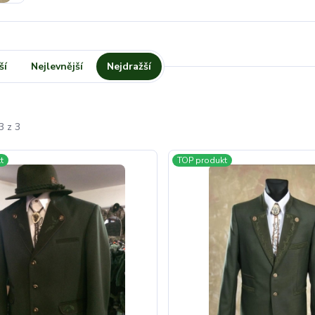
ší
Nejlevnější
Nejdražší
3 z 3
t
TOP produkt