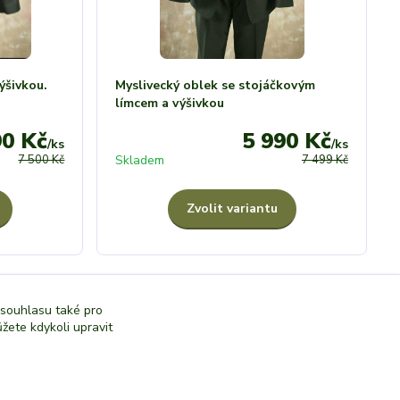
ýšivkou.
Myslivecký oblek se stojáčkovým
límcem a výšivkou
90 Kč
5 990 Kč
/
ks
/
ks
7 500 Kč
Skladem
7 499 Kč
Zvolit variantu
strana
z 1
 souhlasu také pro
žete kdykoli upravit