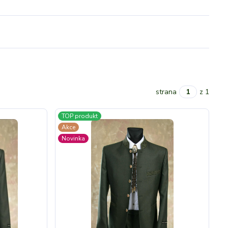
strana
z 1
TOP produkt
Akce
Novinka