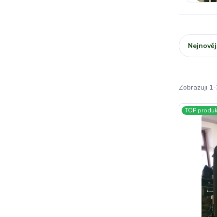
Nejnověj
Zobrazuji 1-
TOP produk