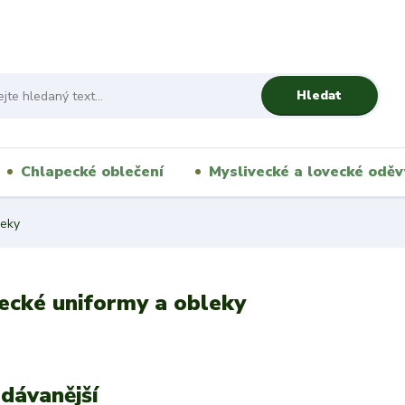
Hledat
Chlapecké oblečení
Myslivecké a lovecké oděv
leky
ecké uniformy a obleky
dávanější