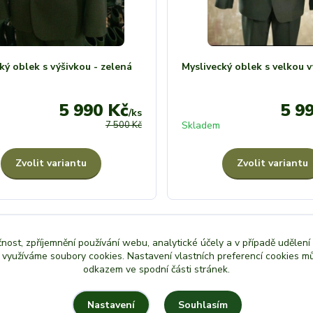
ký oblek s výšivkou - zelená
Myslivecký oblek s velkou v
5 990 Kč
5 9
/
ks
7 500 Kč
Skladem
Zvolit variantu
Zvolit variantu
čnost, zpříjemnění používání webu, analytické účely a v případě udělení
y využíváme soubory cookies. Nastavení vlastních preferencí cookies mů
odkazem ve spodní části stránek.
Souhlasím
Nastavení