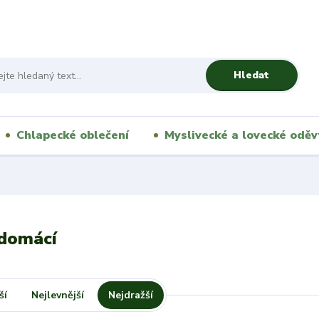
Hledat
Chlapecké oblečení
Myslivecké a lovecké oděv
 domácí
ší
Nejlevnější
Nejdražší