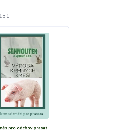
1 z 1
měs pro odchov prasat