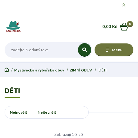
0
0,00 Kč
Menu
Myslivecká a rybářská obuv
ZIMNÍ OBUV
DĚTI
DĚTI
Nejnovější
Nejlevnější
Nejdražší
Zobrazuji 1-3 z 3