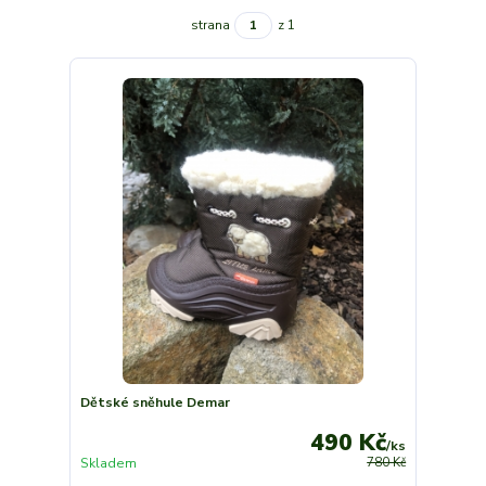
strana
z 1
Dětské sněhule Demar
490 Kč
/
ks
Skladem
780 Kč