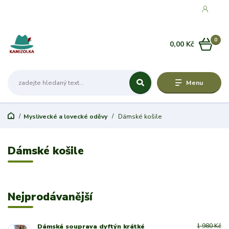
0
0,00 Kč
Menu
Myslivecké a lovecké oděvy
Dámské košile
Dámské košile
Nejprodávanější
1 980 Kč
Dámská souprava dyftýn krátké