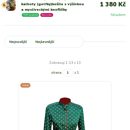
1 380 Kč
kalhoty (golfky)košile s výšivkou
1.
a mysliveckými knoflíčky
Skladem
TOP produkt
Novinka
Nejnovější
Nejlevnější
Nejdražší
Zobrazuji 1-13 z 13
strana
z 1
Akce