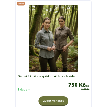
Akce
Dámská košile s výšivkou Athos - hnědá
750 Kč
/
ks
Skladem
850 Kč
Zvolit variantu