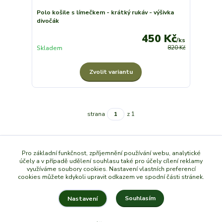
Polo košile s límečkem - krátký rukáv - výšivka
divočák
450 Kč
/
ks
Skladem
820 Kč
Zvolit variantu
strana
z 1
Pro základní funkčnost, zpříjemnění používání webu, analytické
účely a v případě udělení souhlasu také pro účely cílení reklamy
využíváme soubory cookies. Nastavení vlastních preferencí
cookies můžete kdykoli upravit odkazem ve spodní části stránek.
Souhlasím
Nastavení