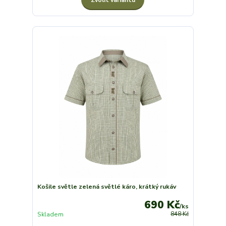
Košile světle zelená světlé káro, krátký rukáv
690 Kč
/
ks
Skladem
848 Kč