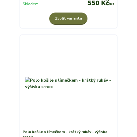
550 Kč
Skladem
/
ks
Zvolit variantu
Polo košile s límečkem - krátký rukáv - výšivka
srnec