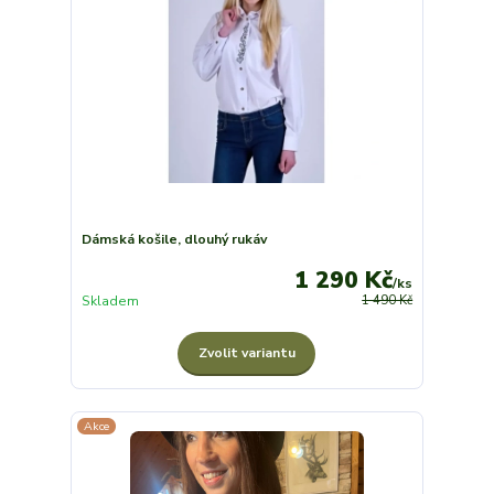
Dámská košile, dlouhý rukáv
1 290 Kč
/
ks
Skladem
1 490 Kč
Zvolit variantu
Akce