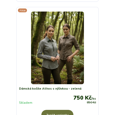
Akce
Dámská košile Athos s výšivkou - zelená
750 Kč
/
ks
Skladem
850 Kč
Zvolit variantu