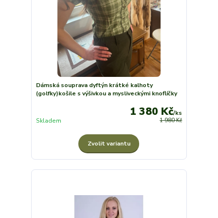
Dámská souprava dyftýn krátké kalhoty
(golfky)košile s výšivkou a mysliveckými knoflíčky
1 380 Kč
/
ks
Skladem
1 980 Kč
Zvolit variantu