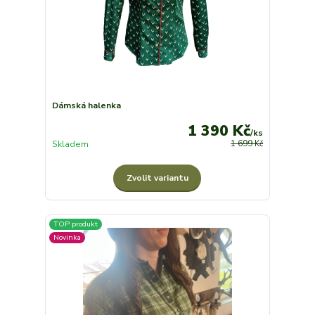
Dámská halenka
1 390 Kč
/
ks
Skladem
1 699 Kč
Zvolit variantu
TOP produkt
Novinka