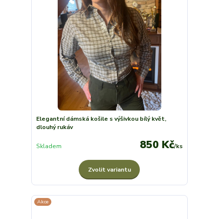
Elegantní dámská košile s výšivkou bílý květ,
dlouhý rukáv
850 Kč
Skladem
/
ks
Zvolit variantu
Akce