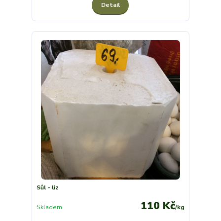
Detail
Sůl - liz
110 Kč
Skladem
/
kg