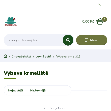
0
0,00 Kč
Menu
Chovatelství
Lovná zvěř
Výbava krmeliště
Výbava krmeliště
Nejnovější
Nejlevnější
Nejdražší
Zobrazuji 1-5 z 5