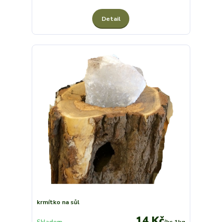
Detail
krmítko na sůl
14 Kč
Skladem
/
ks 1kg