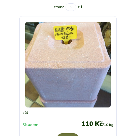
strana
z 1
sůl
110 Kč
Skladem
/
10 kg