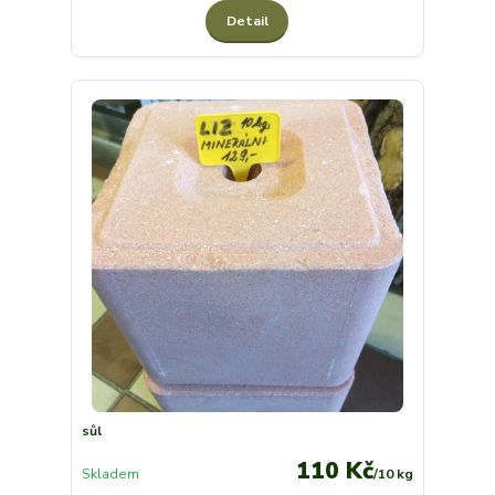
Detail
sůl
110 Kč
Skladem
/
10 kg