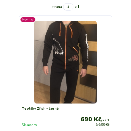
strana
z 1
Novinka
Tepláky Zfish - černé
690 Kč
/
ks 1
Skladem
1 100 Kč