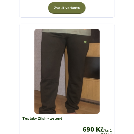
Zvolit variantu
Tepláky Zfish - zelené
690 Kč
/
ks 1