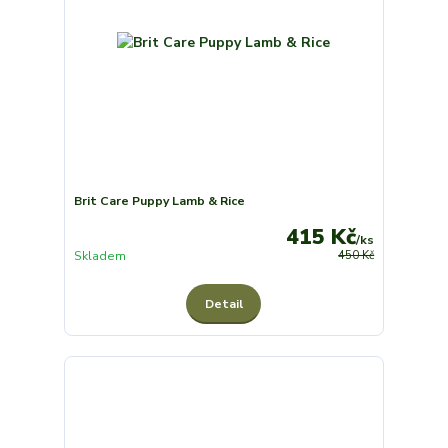
Brit Care Puppy Lamb & Rice
415 Kč
/
ks
Skladem
450 Kč
Detail