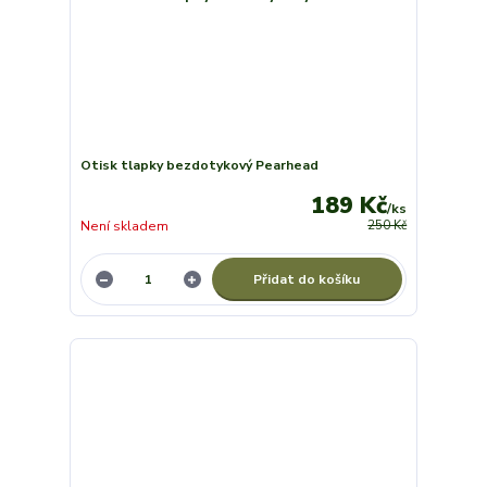
Otisk tlapky bezdotykový Pearhead
189 Kč
/
ks
Není skladem
250 Kč
Přidat do košíku