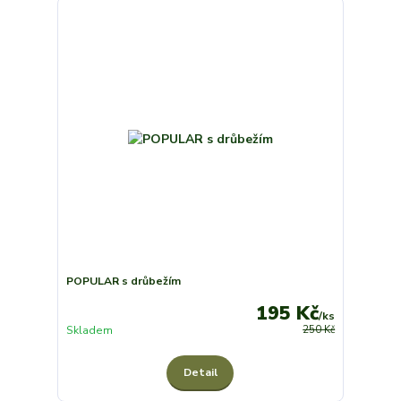
POPULAR s drůbežím
195 Kč
/
ks
Skladem
250 Kč
Detail