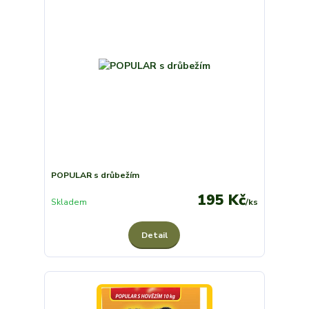
POPULAR s drůbežím
195 Kč
Skladem
/
ks
Detail