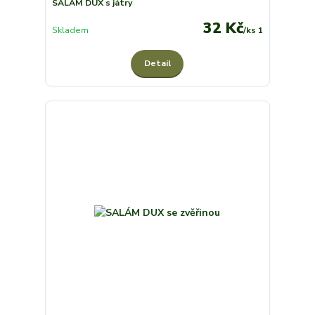
SALÁM DUX s játry
32 Kč
Skladem
/
ks 1
Detail