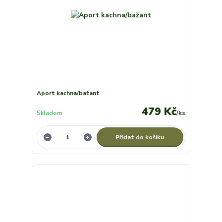
Aport kachna/bažant
479 Kč
Skladem
/
ks
Přidat do košíku