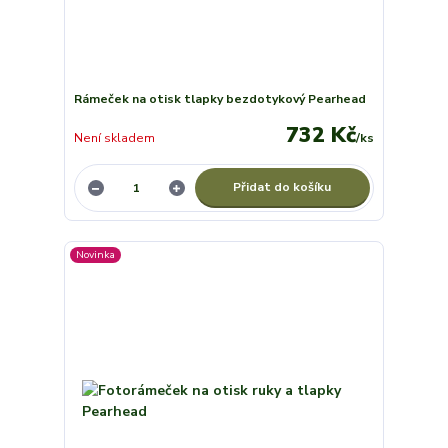
Rámeček na otisk tlapky bezdotykový Pearhead
732 Kč
Není skladem
/
ks
Přidat do košíku
Novinka