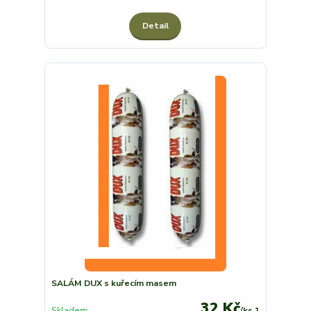
Detail
SALÁM DUX s kuřecím masem
32 Kč
Skladem
/
ks 1