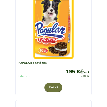
POPULAR s hovězím
195 Kč
/
ks 1
Skladem
250 Kč
Detail