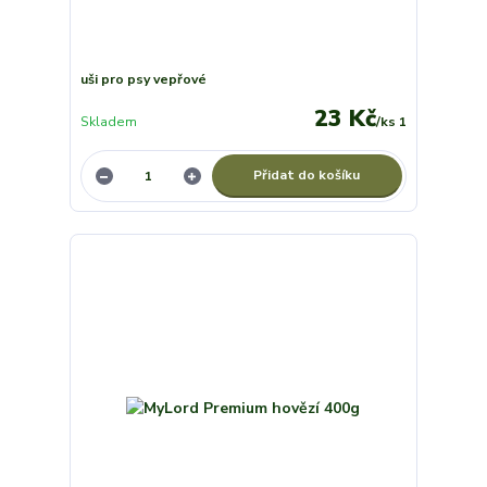
uši pro psy vepřové
23 Kč
Skladem
/
ks 1
Přidat do košíku