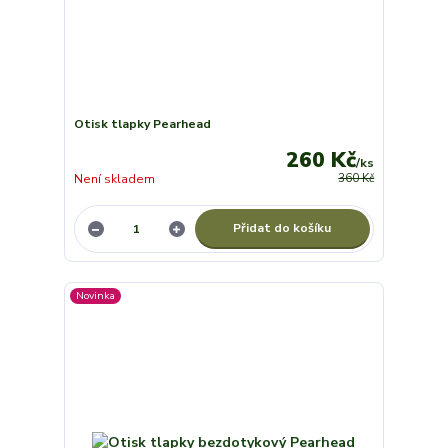
Otisk tlapky Pearhead
260 Kč
/
ks
Není skladem
360 Kč
Přidat do košíku
Novinka