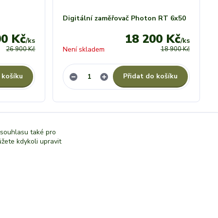
Digitální zaměřovač Photon RT 6x50
00 Kč
18 200 Kč
/
ks
/
ks
26 900 Kč
Není skladem
18 900 Kč
 košíku
Přidat do košíku
strana
z 1
 souhlasu také pro
žete kdykoli upravit
Vytvořeno na
Eshop-rychle.cz