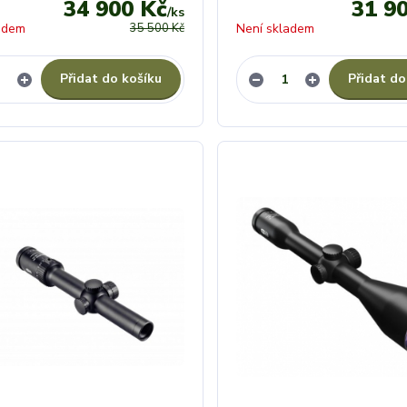
34 900 Kč
31 9
/
ks
adem
35 500 Kč
Není skladem
Přidat do košíku
Přidat do