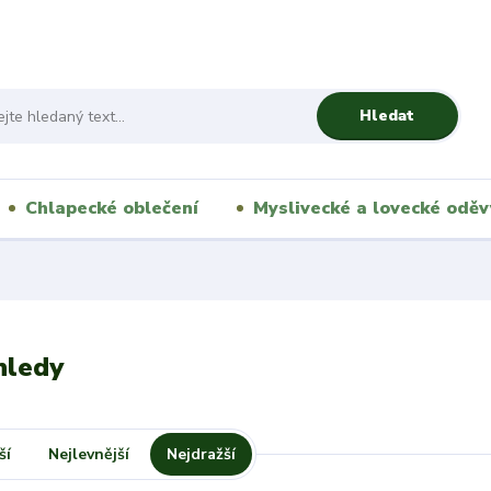
Hledat
Chlapecké oblečení
Myslivecké a lovecké oděv
hledy
ší
Nejlevnější
Nejdražší