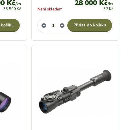
00 Kč
28 000 Kč
/
ks
/
ks
33 500 Kč
Není skladem
32 Kč
 košíku
Přidat do košíku