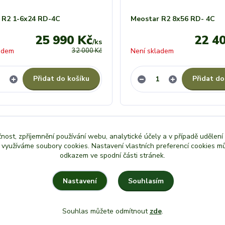
 R2 1-6x24 RD-4C
Meostar R2 8x56 RD- 4C
25 990 Kč
22 4
/
ks
adem
32 000 Kč
Není skladem
Přidat do košíku
Přidat do
čnost, zpříjemnění používání webu, analytické účely a v případě udělení
y využíváme soubory cookies. Nastavení vlastních preferencí cookies mů
odkazem ve spodní části stránek.
Souhlasím
Nastavení
Souhlas můžete odmítnout
zde
.