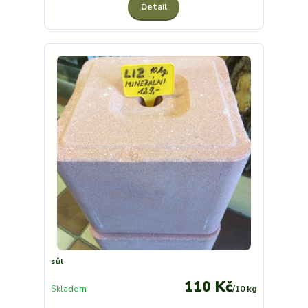
Detail
sůl
110 Kč
Skladem
/
10 kg