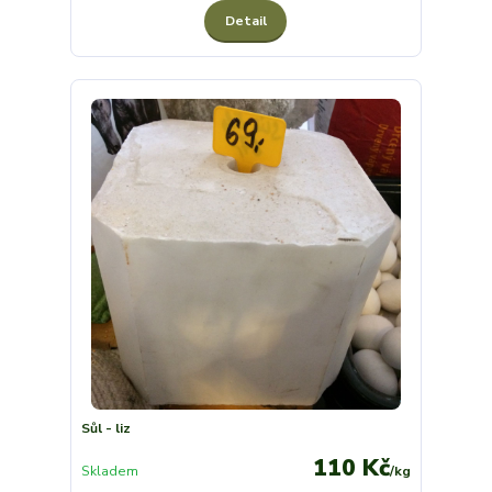
Detail
Sůl - liz
110 Kč
Skladem
/
kg