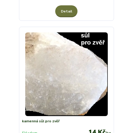
Detail
kamenná sůl pro zvěř
14 Kč
Skladem
/
kg