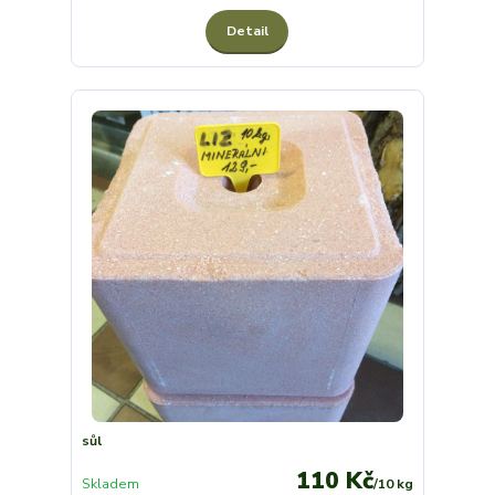
Detail
sůl
110 Kč
Skladem
/
10 kg