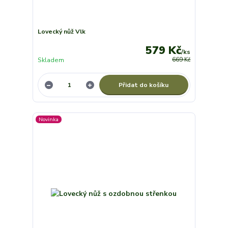
Lovecký nůž Vlk
579 Kč
/
ks
Skladem
669 Kč
Přidat do košíku
Novinka