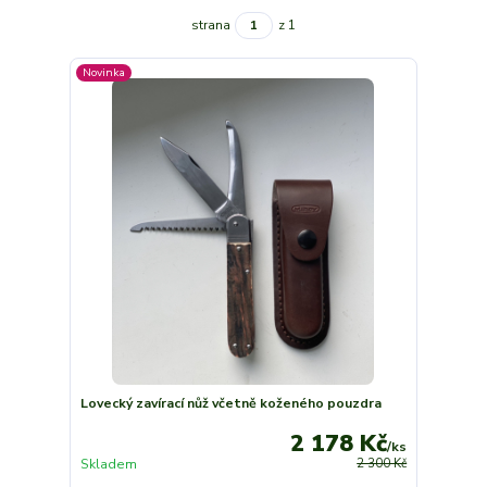
strana
z 1
Novinka
Lovecký zavírací nůž včetně koženého pouzdra
2 178 Kč
/
ks
Skladem
2 300 Kč