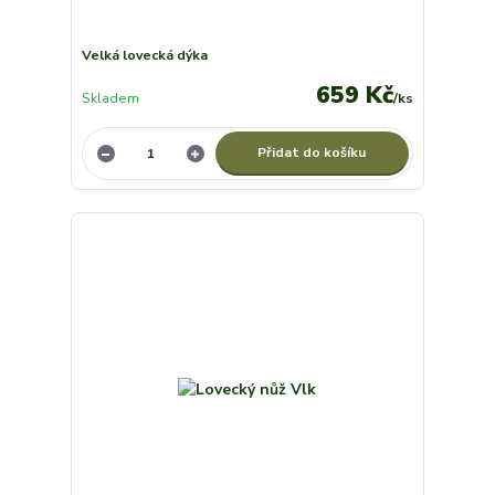
Velká lovecká dýka
659 Kč
Skladem
/
ks
Přidat do košíku