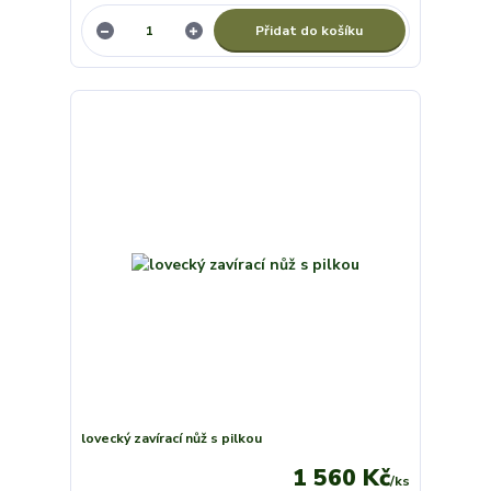
Přidat do košíku
lovecký zavírací nůž s pilkou
1 560 Kč
/
ks