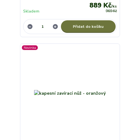
889 Kč
/
ks
Skladem
969 Kč
Přidat do košíku
Novinka