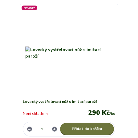
Novinka
Lovecký vystřelovací nůž s imitací paroží
290 Kč
Není skladem
/
ks
Přidat do košíku