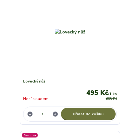
Lovecký nůž
495 Kč
/
1 ks
Není skladem
800 Kč
Přidat do košíku
Novinka