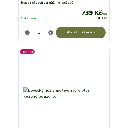
kapesní zavírací nůž - oranžový
739 Kč
/
ks
Skladem
819 Kč
Přidat do košíku
Novinka