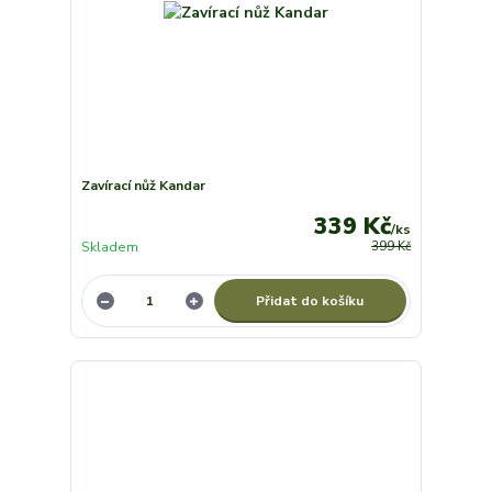
Zavírací nůž Kandar
339 Kč
/
ks
Skladem
399 Kč
Přidat do košíku