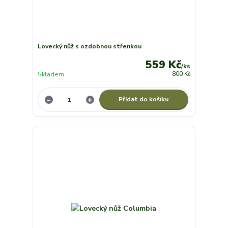
Lovecký nůž s ozdobnou střenkou
559 Kč
/
ks
Skladem
800 Kč
Přidat do košíku