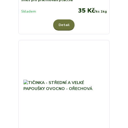
směs pro přikrmování ptactva
35 Kč
Skladem
/
ks 1kg
Detail