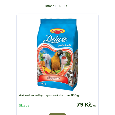
strana
z 1
Avicentra velký papoušek deluxe 850 g
79 Kč
Skladem
/
ks