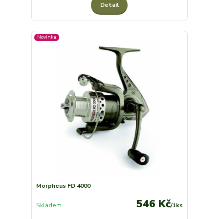
Detail
Novinka
Morpheus FD 4000
546 Kč
Skladem
/
1ks