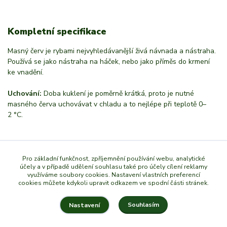
Kompletní specifikace
Masný červ je rybami nejvyhledávanější živá návnada a nástraha.
Používá se jako nástraha na háček, nebo jako příměs do krmení
ke vnadění.
Uchování:
Doba kuklení je poměrně krátká, proto je nutné
masného červa uchovávat v chladu a to nejlépe při teplotě 0–
2 °C.
Zboží zařazeno v kategoriích
Pro základní funkčnost, zpříjemnění používání webu, analytické
účely a v případě udělení souhlasu také pro účely cílení reklamy
využíváme soubory cookies. Nastavení vlastních preferencí
Krmení a nástrahy
cookies můžete kdykoli upravit odkazem ve spodní části stránek.
Souhlasím
Nastavení