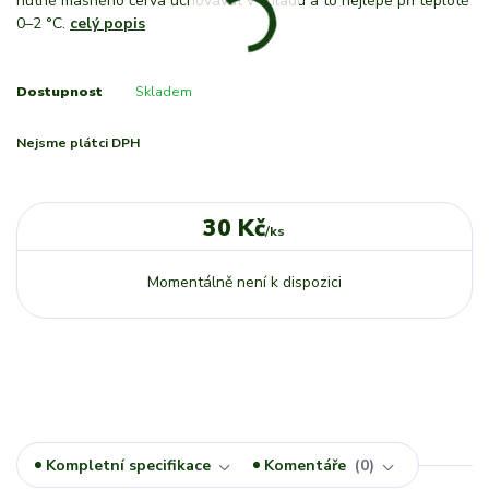
nutné masného červa uchovávat v chladu a to nejlépe při teplotě
0–2 °C.
celý popis
Dostupnost
Skladem
Nejsme plátci DPH
30 Kč
/
ks
Momentálně není k dispozici
Kompletní specifikace
Komentáře
0