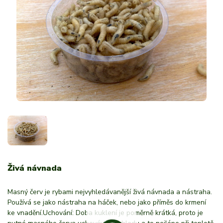
Živá návnada
Masný červ je rybami nejvyhledávanější živá návnada a nástraha.
Používá se jako nástraha na háček, nebo jako příměs do krmení
ke vnadění.Uchování: Doba kuklení je poměrně krátká, proto je