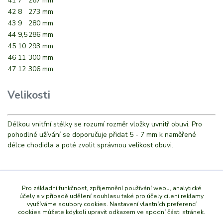
41
7
267 mm
42
8
273 mm
43
9
280 mm
44
9,5
286 mm
45
10
293 mm
46
11
300 mm
47
12
306 mm
Velikosti
Délkou vnitřní stélky se rozumí rozměr vložky uvnitř obuvi. Pro
pohodlné užívání se doporučuje přidat 5 - 7 mm k naměřené
délce chodidla a poté zvolit správnou velikost obuvi.
Zboží zařazeno v kategoriích
Pro základní funkčnost, zpříjemnění používání webu, analytické
účely a v případě udělení souhlasu také pro účely cílení reklamy
využíváme soubory cookies. Nastavení vlastních preferencí
PÁNI
cookies můžete kdykoli upravit odkazem ve spodní části stránek.