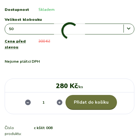
Dostupnost
Skladem
Velikost klobouku
Cena před
300 Kč
slevou
Nejsme plátci DPH
280 Kč
/
ks
Přidat do košíku
Číslo
c kšilt 008
produktu: