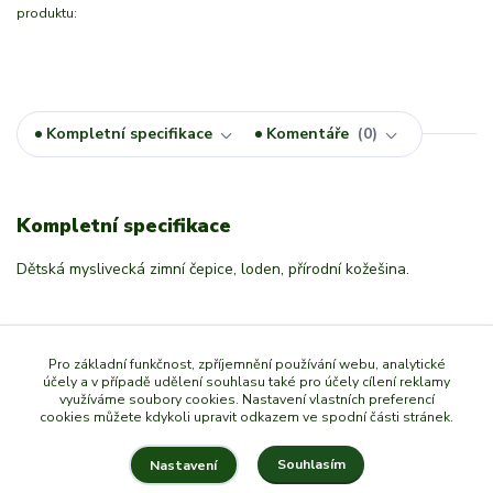
produktu:
Kompletní specifikace
Komentáře
0
Kompletní specifikace
Dětská myslivecká zimní čepice, loden, přírodní kožešina.
Zboží zařazeno v kategoriích
Pro základní funkčnost, zpříjemnění používání webu, analytické
účely a v případě udělení souhlasu také pro účely cílení reklamy
využíváme soubory cookies. Nastavení vlastních preferencí
Dětské klobouky a čepice
cookies můžete kdykoli upravit odkazem ve spodní části stránek.
Souhlasím
Nastavení