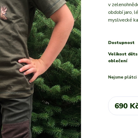
v zelenohnědé
období jaro, 
myslivecké ka
Dostupnost
Velikost dět
oblečení
Nejsme plátc
690 K