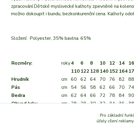
zpracování.Dětské myslivecké kalhoty zpevněné na kolenou.
možno dokoupit i bundu, bezkonkurenční cena. Kalhoty odol
Složení: Polyester, 35% bavlna. 65%
Rozměry:
roky
4
6
8
10
12
14
1
110
122
128
140
152
164
1
Hrudník
cm
60
62
64
70
76
82
8
Pás
cm
54
56
58
62
66
70
7
Bedra
cm
62
64
66
72
78
84
9
Obvod krku
cm
28
29
30
32
34
36
3
Délka ramena
cm
38
40
42
46
50
55
6
Pro základní funk
Vnitřní strana nohavic
cm
48
54
58
64
70
76
8
účely cílení reklam