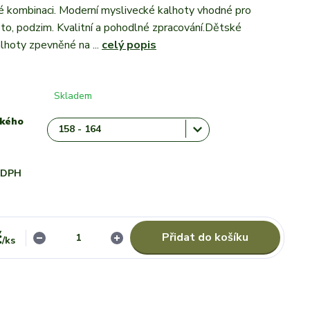
 kombinaci. Moderní myslivecké kalhoty vhodné pro
léto, podzim. Kvalitní a pohodlné zpracování.Dětské
lhoty zpevněné na ...
celý popis
Skladem
ského
i DPH
č
Přidat do košíku
/
ks