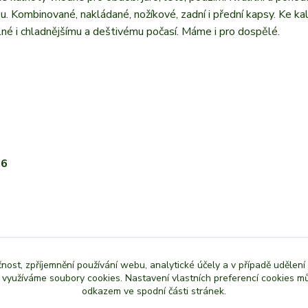
 Kombinované, nakládané, nožíkové, zadní i přední kapsy. Ke ka
né i chladnějšímu a deštivému počasí. Máme i pro dospělé.
6
76
8
4
0
8
0
čnost, zpříjemnění používání webu, analytické účely a v případě udělení
2
y využíváme soubory cookies. Nastavení vlastních preferencí cookies mů
odkazem ve spodní části stránek.