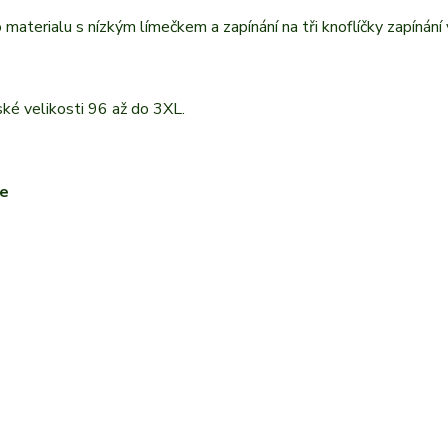
materialu s nízkým límečkem a zapínání na tři knoflíčky zapínání
ské velikosti 96 až do 3XL.
te