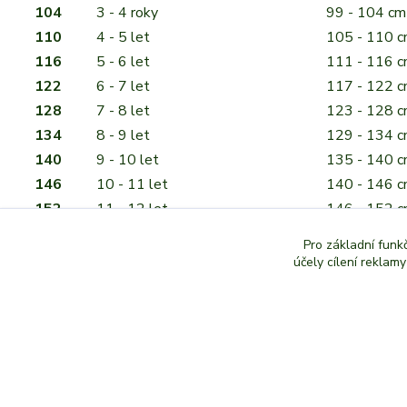
104
3 - 4 roky
99 - 104 cm
110
4 - 5 let
105 - 110 
116
5 - 6 let
111 - 116 
122
6 - 7 let
117 - 122 
128
7 - 8 let
123 - 128 
134
8 - 9 let
129 - 134 
140
9 - 10 let
135 - 140 
146
10 - 11 let
140 - 146 
152
11 - 12 let
146 - 152 
158
12 - 13 let
152 - 158 
Pro základní funk
164
13 - 14 let
158 - 164 
účely cílení reklam