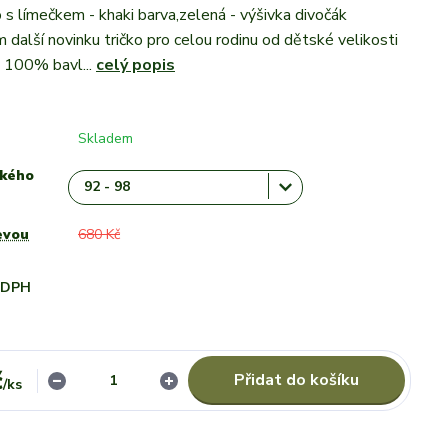
o s límečkem - khaki barva,zelená - výšivka divočák
 další novinku tričko pro celou rodinu od dětské velikosti
 100% bavl...
celý popis
Skladem
ského
evou
680 Kč
i DPH
č
Přidat do košíku
/
ks