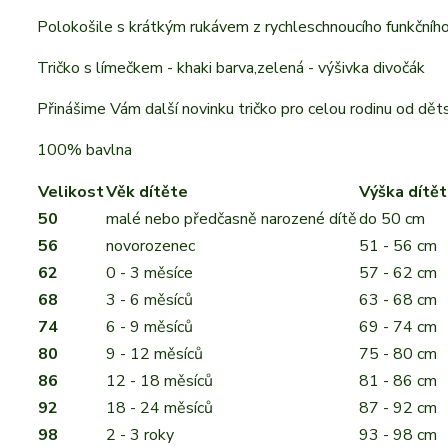
Polokošile s krátkým rukávem z rychleschnoucího funkčního 
Tričko s límečkem - khaki barva,zelená - výšivka divočák
Přinášime Vám další novinku tričko pro celou rodinu od dět
100% bavlna
Velikost
Věk dítěte
Výška dítě
50
malé nebo předčasně narozené dítě
do 50 cm
56
novorozenec
51 - 56 cm
62
0 - 3 měsíce
57 - 62 cm
68
3 - 6 měsíců
63 - 68 cm
74
6 - 9 měsíců
69 - 74 cm
80
9 - 12 měsíců
75 - 80 cm
86
12 - 18 měsíců
81 - 86 cm
92
18 - 24 měsíců
87 - 92 cm
98
2 - 3 roky
93 - 98 cm