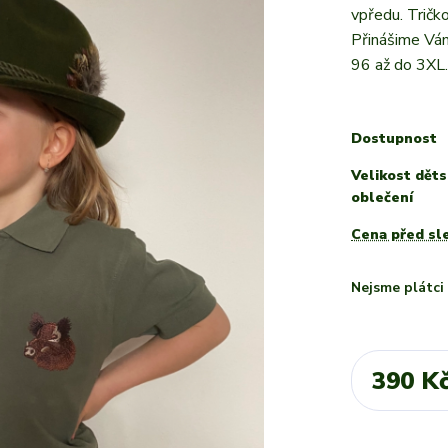
vpředu. Tričk
Přinášime Vám
96 až do 3XL.
Dostupnost
Velikost dět
oblečení
Cena před sl
Nejsme plátc
390 K