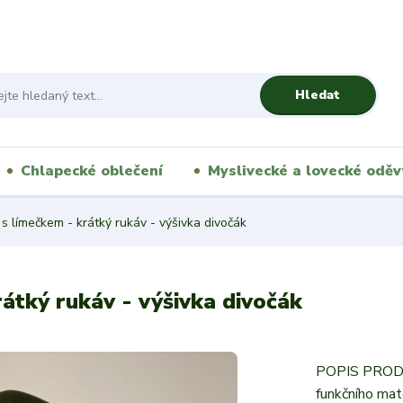
Hledat
Chlapecké oblečení
Myslivecké a lovecké oděv
s límečkem - krátký rukáv - výšivka divočák
átký rukáv - výšivka divočák
POPIS PRODUK
funkčního mate