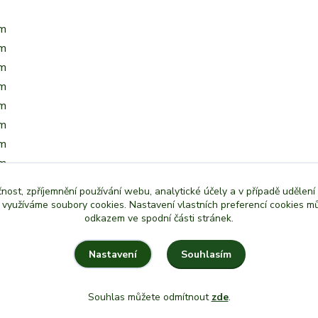
cm
cm
cm
cm
cm
cm
cm
cm
cm
čnost, zpříjemnění používání webu, analytické účely a v případě udělení
cm
y využíváme soubory cookies. Nastavení vlastních preferencí cookies mů
odkazem ve spodní části stránek.
Souhlasím
Nastavení
Souhlas můžete odmítnout
zde
.