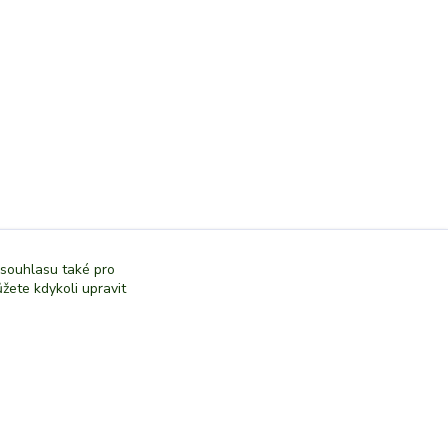
 souhlasu také pro
žete kdykoli upravit
Vytvořeno na
Eshop-rychle.cz