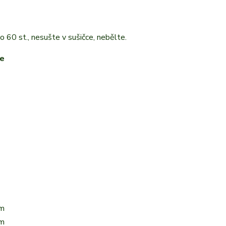
o 60 st., nesušte v sušičce, nebělte.
te
cm
cm