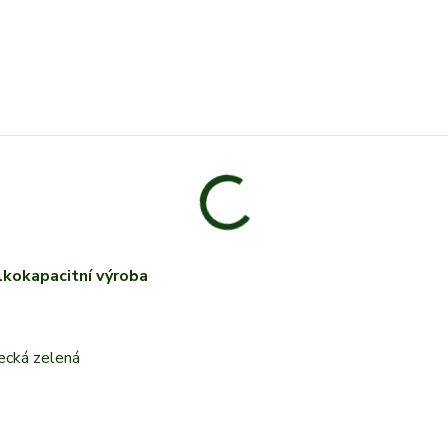
lkokapacitní výroba
vecká zelená