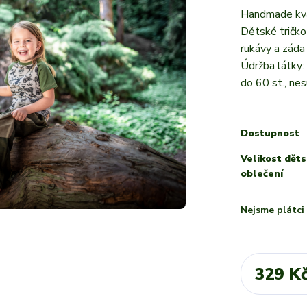
Handmade kval
Dětské tričko
rukávy a záda
Údržba látky:
do 60 st., nes
Dostupnost
Velikost dět
oblečení
Nejsme plátc
329 K