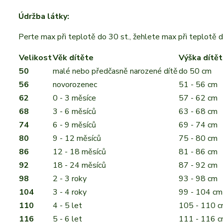
Údržba látky:
Perte max při teplotě do 30 st., žehlete max při teplotě d
Velikost
Věk dítěte
Výška dítě
50
malé nebo předčasně narozené dítě
do 50 cm
56
novorozenec
51 - 56 cm
62
0 - 3 měsíce
57 - 62 cm
68
3 - 6 měsíců
63 - 68 cm
74
6 - 9 měsíců
69 - 74 cm
80
9 - 12 měsíců
75 - 80 cm
86
12 - 18 měsíců
81 - 86 cm
92
18 - 24 měsíců
87 - 92 cm
98
2 - 3 roky
93 - 98 cm
104
3 - 4 roky
99 - 104 cm
110
4 - 5 let
105 - 110 
116
5 - 6 let
111 - 116 