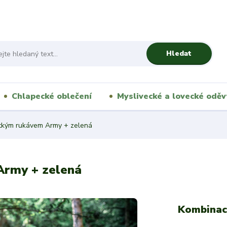
Hledat
Chlapecké oblečení
Myslivecké a lovecké oděv
átkým rukávem Army + zelená
Army + zelená
Kombinac