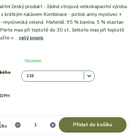
itní český produkt - žádná strojová velkokapacitní výroba
 s krátkým rukávem Kombinace - potisk army myslivec +
 - myslivecká zelená Materiál: 95 % bavlna, 5 % elastan
 Perte max při teplotě do 30 st., žehlete max při teplotě
ušte v ...
celý popis
Skladem
ského
i DPH
č
Přidat do košíku
/
ks