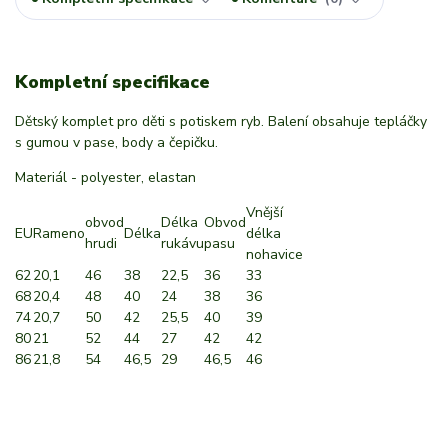
Kompletní specifikace
Dětský komplet pro děti s potiskem ryb. Balení obsahuje tepláčky
s gumou v pase, body a čepičku.
Materiál - polyester, elastan
Vnější
obvod
Délka
Obvod
EU
Rameno
Délka
délka
hrudi
rukávu
pasu
nohavice
62
20,1
46
38
22,5
36
33
68
20,4
48
40
24
38
36
74
20,7
50
42
25,5
40
39
80
21
52
44
27
42
42
86
21,8
54
46,5
29
46,5
46