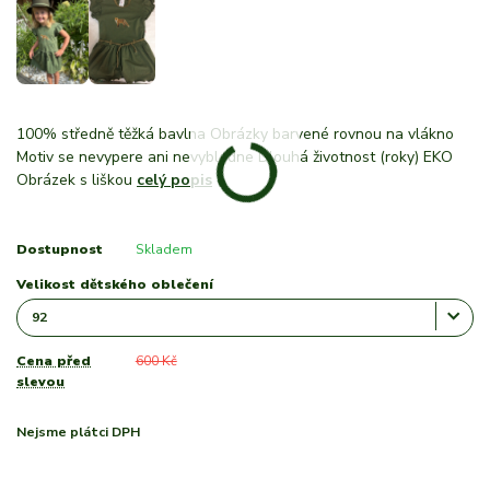
100% středně těžká bavlna Obrázky barvené rovnou na vlákno
Motiv se nevypere ani nevybledne Dlouhá životnost (roky) EKO
Obrázek s liškou
celý popis
Dostupnost
Skladem
Velikost dětského oblečení
Cena před
600 Kč
slevou
Nejsme plátci DPH