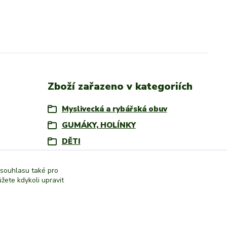
Zboží zařazeno v kategoriích
Myslivecká a rybářská obuv
GUMÁKY, HOLÍNKY
DĚTI
 souhlasu také pro
žete kdykoli upravit