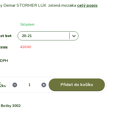
nky Demar STORMER LUX zelená mozaika
celý popis
Skladem
ost bot
evou
420 Kč
i DPH
č
Přidat do košíku
/
ks
Botky 3002