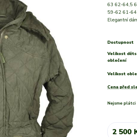
63 62-64,5 6
59-62 61-64 
Elegantní dám
Dostupnost
Velikost dět
oblečení
Velikost oble
Cena před sl
Nejsme plátc
2 500 