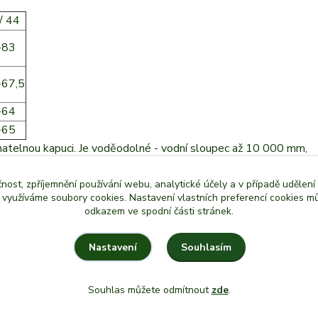
/ 44
-83
-67,5
-64
-65
atelnou kapuci. Je voděodolné - vodní sloupec až 10 000 mm,
, ideální k lovu. Barva: Olivová.
čnost, zpříjemnění používání webu, analytické účely a v případě udělení
y využíváme soubory cookies. Nastavení vlastních preferencí cookies mů
odkazem ve spodní části stránek.
Souhlasím
Nastavení
Souhlas můžete odmítnout
zde
.