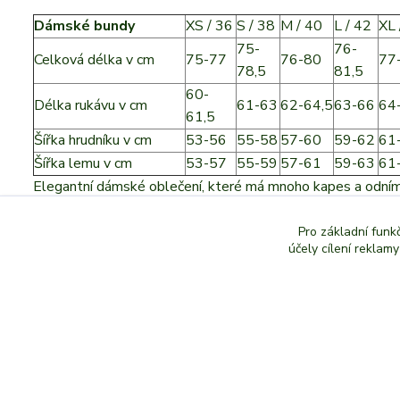
Dámské bundy
XS / 36
S / 38
M / 40
L / 42
XL 
75-
76-
Celková délka v cm
75-77
76-80
77
78,5
81,5
60-
Délka rukávu v cm
61-63
62-64,5
63-66
64
61,5
Šířka hrudníku v cm
53-56
55-58
57-60
59-62
61
Šířka lemu v cm
53-57
55-59
57-61
59-63
61
Elegantní dámské oblečení, které má mnoho kapes a odním
větruodolné a prodyšné. Nešustivý dámský komplet oblečení
Pro základní funk
Hubertus 10678413
účely cílení reklam