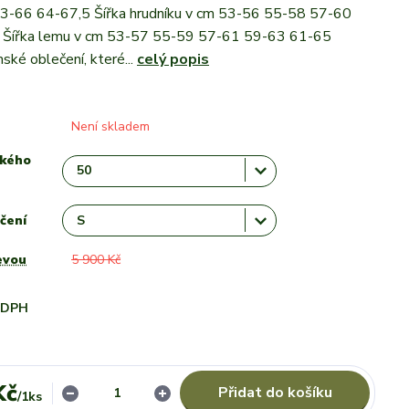
3-66 64-67,5 Šířka hrudníku v cm 53-56 55-58 57-60
Šířka lemu v cm 53-57 55-59 57-61 59-63 61-65
ské oblečení, které...
celý popis
Není skladem
ského
čení
evou
5 900 Kč
i DPH
Kč
Přidat do košíku
/
1ks