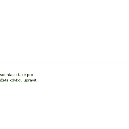
 souhlasu také pro
žete kdykoli upravit
Vytvořeno na
Eshop-rychle.cz