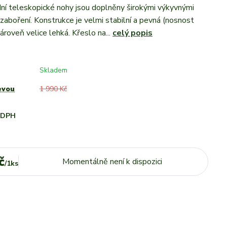
ní teleskopické nohy jsou doplněny širokými výkyvnými
 zaboření. Konstrukce je velmi stabilní a pevná (nosnost
ároveň velice lehká. Křeslo na...
celý popis
Skladem
evou
1 990 Kč
i DPH
č
Momentálně není k dispozici
/
1ks