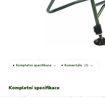
Kompletní specifikace
Komentáře
0
Kompletní specifikace
Luxusní křeslo s anatomicky tvarovaným opěradlem a sil
matrace. Přední teleskopické nohy jsou doplněny širokými v