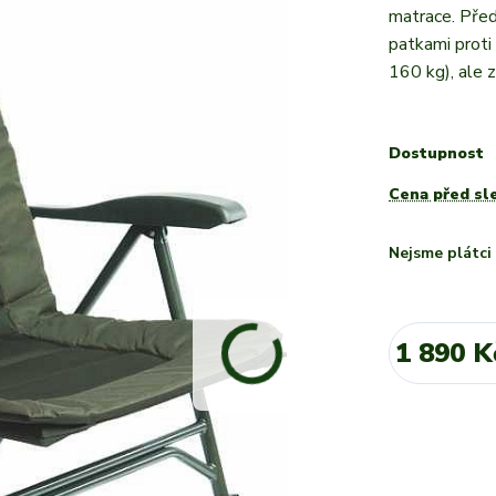
matrace. Před
patkami proti
160 kg), ale z
Dostupnost
Cena před sl
Nejsme plátc
1 890 K