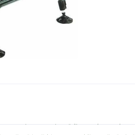
ně polstrovaným neoprenovým polštářem v novém barevném pro
ýkyvnými patkami proti zaboření. Konstrukce je velmi stabilní a