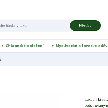
Hledat
Chlapecké oblečení
Myslivecké a lovecké oděv
t
Luxusní křesl
polstrovaným