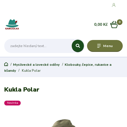
0
0,00 Kč
Menu
Myslivecké a lovecké oděvy
Klobouky, čepice, rukavice a
kšandy
Kukla Polar
Kukla Polar
Novinka