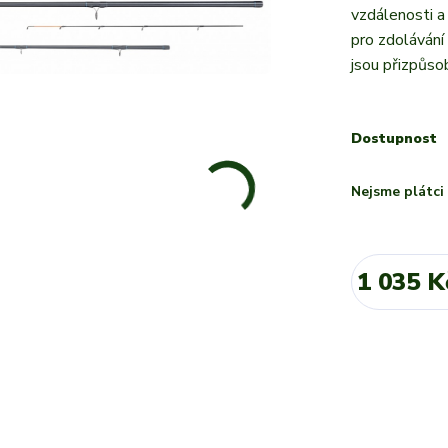
vzdálenosti a
pro zdolávání
jsou přizpůsob
Dostupnost
Nejsme plátc
1 035 K