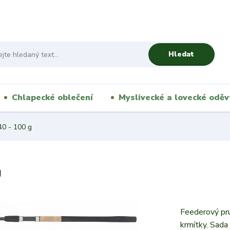
Hledat
Chlapecké oblečení
Myslivecké a lovecké oděv
0 - 100 g
g
Feederový pru
krmítky. Sada