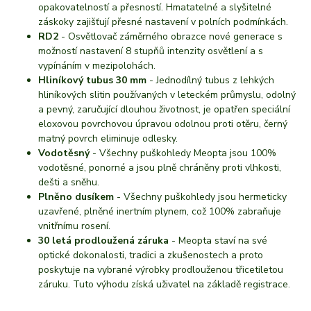
opakovatelností a přesností. Hmatatelné a slyšitelné
záskoky zajišťují přesné nastavení v polních podmínkách.
RD2
- Osvětlovač záměrného obrazce nové generace s
možností nastavení 8 stupňů intenzity osvětlení a s
vypínáním v mezipolohách.
Hliníkový tubus 30 mm
- Jednodílný tubus z lehkých
hliníkových slitin používaných v leteckém průmyslu, odolný
a pevný, zaručující dlouhou životnost, je opatřen speciální
eloxovou povrchovou úpravou odolnou proti otěru, černý
matný povrch eliminuje odlesky.
Vodotěsný
- Všechny puškohledy Meopta jsou 100%
vodotěsné, ponorné a jsou plně chráněny proti vlhkosti,
dešti a sněhu.
Plněno dusíkem
- Všechny puškohledy jsou hermeticky
uzavřené, plněné inertním plynem, což 100% zabraňuje
vnitřnímu rosení.
30 letá prodloužená záruka
- Meopta staví na své
optické dokonalosti, tradici a zkušenostech a proto
poskytuje na vybrané výrobky prodlouženou třicetiletou
záruku. Tuto výhodu získá uživatel na základě registrace.