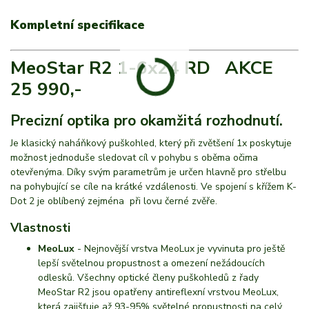
Kompletní specifikace
MeoStar R2 1-6x24
RD AKCE
25 990,-
Precizní optika pro okamžitá rozhodnutí.
Je klasický naháňkový puškohled, který při zvětšení 1x poskytuje
možnost jednoduše sledovat cíl v pohybu s oběma očima
otevřenýma. Díky svým parametrům je určen hlavně pro střelbu
na pohybující se cíle na krátké vzdálenosti. Ve spojení s křížem K-
Dot 2 je oblíbený zejména při lovu černé zvěře.
Vlastnosti
MeoLux
- Nejnovější vrstva MeoLux je vyvinuta pro ještě
lepší světelnou propustnost a omezení nežádoucích
odlesků. Všechny optické členy puškohledů z řady
MeoStar R2 jsou opatřeny antireflexní vrstvou MeoLux,
která zajišťuje až 93-95% světelné propustnosti na celý