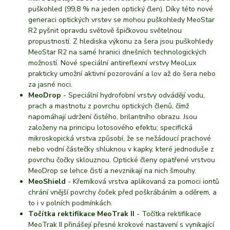
puškohled (99,8 % na jeden optický člen). Díky této nové
generaci optických vrstev se mohou puškohledy MeoStar
R2 pyšnit opravdu světově špičkovou světelnou
propustností. Z hlediska výkonu za šera jsou puškohledy
MeoStar R2 na samé hranici dnešních technologických
možností. Nové speciální antireflexní vrstvy MeoLux
prakticky umožní aktivní pozorování a lov až do šera nebo
za jasné noci.
MeoDrop
- Speciální hydrofobní vrstvy odvádějí vodu,
prach a mastnotu z povrchu optických členů, čímž
napomáhají udržení čistého, brilantního obrazu. Jsou
založeny na principu lotosového efektu; specifická
mikroskopická vrstva způsobí, že se nežádoucí prachové
nebo vodní částečky shluknou v kapky, které jednoduše z
povrchu čočky sklouznou. Optické členy opatřené vrstvou
MeoDrop se lehce čistí a nevznikají na nich šmouhy.
MeoShield
- Křemíková vrstva aplikovaná za pomoci iontů
chrání vnější povrchy čoček před poškrábáním a oděrem, a
to i v polních podmínkách.
Točítka rektifikace MeoTrak II
- Točítka rektifikace
MeoTrak II přinášejí přesné krokové nastavení s vynikající