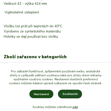
Velikost 42 - výška 414 mm
Vyjímatelné zateplení
Vložku lze prát při teplotách do 40°C.
Vyrobeno ze syntetického materiálu.
Holinky se dají používat bez vložky.
Zboží zařazeno v kategoriích
Myslivecká a rybářská obuv
Pro základní funkčnost, zpříjemnění používání webu, analytické
GUMÁKY, HOLÍNKY
účely a v případě udělení souhlasu také pro účely cílení reklamy
využíváme soubory cookies. Nastavení vlastních preferencí
PÁNI
cookies můžete kdykoli upravit odkazem ve spodní části stránek.
Souhlasím
Nastavení
Souhlas můžete odmítnout
zde
.
Vytvořeno na
Eshop-rychle.cz