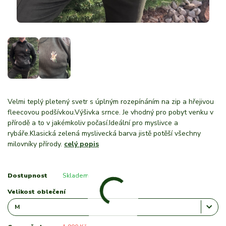
Velmi teplý pletený svetr s úplným rozepínáním na zip a hřejivou
fleecovou podšívkou.Výšivka srnce. Je vhodný pro pobyt venku v
přírodě a to v jakémkoliv počasí.Ideální pro myslivce a
rybáře.Klasická zelená myslivecká barva jistě potěší všechny
milovníky přírody.
celý popis
Dostupnost
Skladem
Velikost oblečení