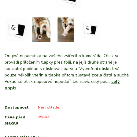
Originální památka na vašeho zvířecího kamaráda. Otisk se
provádí přiložením tlapky přes fólii, na jejíž druhé straně je
speciální podklad s otiskovací barvou. Vytvoření otisku trvá
pouze několik vteřin a tlapka přitom zůstává zcela čistá a suchá.
Pokud se otisk napoprvé nepodaří, lze navíc celý pos...
celý
popis
Dostupnost
Není skladem
Cena před
250 Kč
slevou