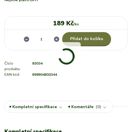
Nejsme plátci DPH
189 Kč
/
ks
Přidat do košíku
Číslo
83034
produktu:
EAN kód:
698904830344
Kompletní specifikace
Komentáře
0
Kompletní specifikace