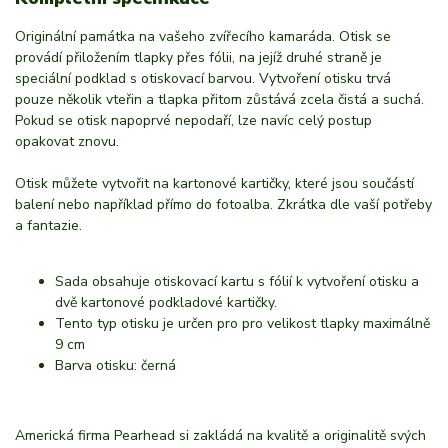
Originální památka na vašeho zvířecího kamaráda. Otisk se
provádí přiložením tlapky přes fólii, na jejíž druhé straně je
speciální podklad s otiskovací barvou. Vytvoření otisku trvá
pouze několik vteřin a tlapka přitom zůstává zcela čistá a suchá.
Pokud se otisk napoprvé nepodaří, lze navíc celý postup
opakovat znovu.
Otisk můžete vytvořit na kartonové kartičky, které jsou součástí
balení nebo například přímo do fotoalba. Zkrátka dle vaší potřeby
a fantazie.
Sada obsahuje otiskovací kartu s fólií k vytvoření otisku a
dvě kartonové podkladové kartičky.
Tento typ otisku je určen pro pro velikost tlapky maximálně
9 cm
Barva otisku: černá
Americká firma Pearhead si zakládá na kvalitě a originalitě svých