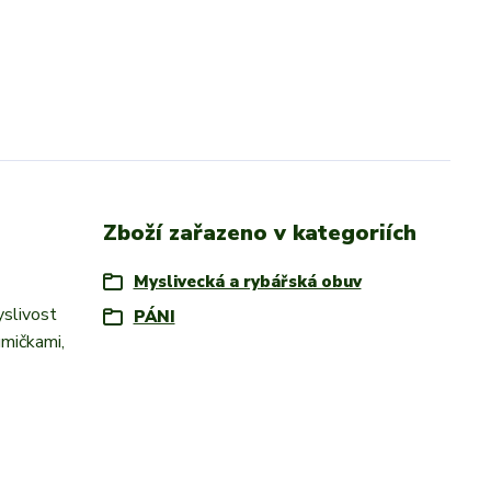
Zboží zařazeno v kategoriích
Myslivecká a rybářská obuv
yslivost
PÁNI
umičkami,