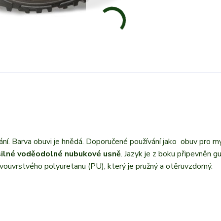
í. Barva obuvi je hnědá. Doporučené používání jako obuv pro m
silné voděodolné nubukové usně
. Jazyk je z boku připevněn g
dvouvrstvého polyuretanu (PU), který je pružný a otěruvzdorný.