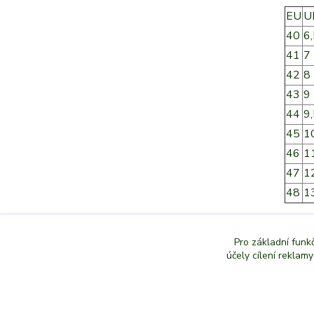
EU
U
40
6
41
7
42
8
43
9
44
9
45
1
46
1
47
1
48
1
Vel
Pro základní funk
účely cílení reklam