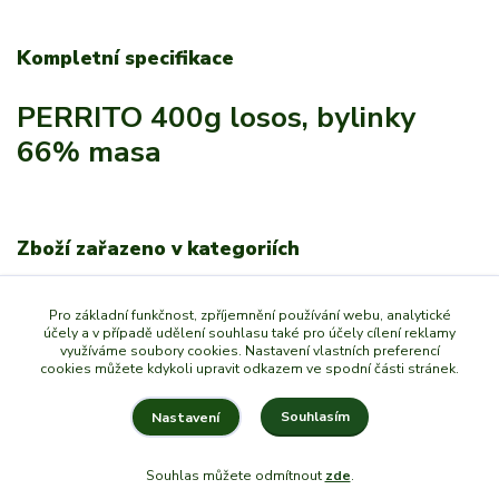
Kompletní specifikace
PERRITO 400g losos, bylinky
66% masa
Zboží zařazeno v kategoriích
Chovatelství
Pro základní funkčnost, zpříjemnění používání webu, analytické
Psi
účely a v případě udělení souhlasu také pro účely cílení reklamy
využíváme soubory cookies. Nastavení vlastních preferencí
GRANULE,KONZERVY
cookies můžete kdykoli upravit odkazem ve spodní části stránek.
Souhlasím
Nastavení
Souhlas můžete odmítnout
zde
.
Vytvořeno na
Eshop-rychle.cz