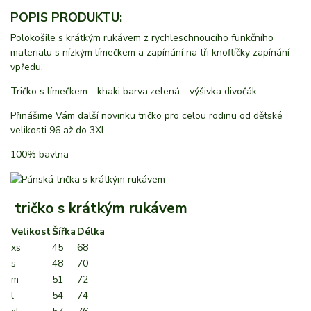
POPIS PRODUKTU:
Polokošile s krátkým rukávem z rychleschnoucího funkčního
materialu s nízkým límečkem a zapínání na tři knoflíčky zapínání
vpředu.
Tričko s límečkem - khaki barva,zelená - výšivka divočák
Přinášime Vám další novinku tričko pro celou rodinu od dětské
velikosti 96 až do 3XL.
100% bavlna
tričko s krátkým rukávem
Velikost
Šířka
Délka
xs
45
68
s
48
70
m
51
72
l
54
74