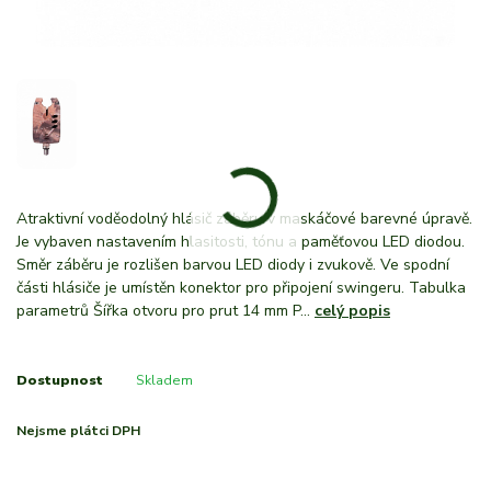
Atraktivní voděodolný hlásič záběru v maskáčové barevné úpravě.
Je vybaven nastavením hlasitosti, tónu a paměťovou LED diodou.
Směr záběru je rozlišen barvou LED diody i zvukově. Ve spodní
části hlásiče je umístěn konektor pro připojení swingeru. Tabulka
parametrů Šířka otvoru pro prut 14 mm P...
celý popis
Dostupnost
Skladem
Nejsme plátci DPH