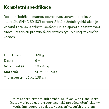
Kompletní specifikace
Robustní bolňka s matnou povrchovou úpravou blanku z
materiálu SHMC 60-50R carbon. Silná, středně rychlá akce je
vhodná i pro lov s těžkými splávky. Prut disponuje dostatečnou
silovou rezervou pro zdolávání větších ryb i v silněji tekoucích
vodách.
Hmotnost
320 g
Délka
6 m
Vrhací zátěž
10 - 40 g
Materiál
SHMC 60-50R
Transportní délka
139 cm
Zboží zařazeno v kategoriích
Pro základní funkčnost, zpříjemnění používání webu, analytické
účely a v případě udělení souhlasu také pro účely cílení reklamy
využíváme soubory cookies. Nastavení vlastních preferencí
Pruty