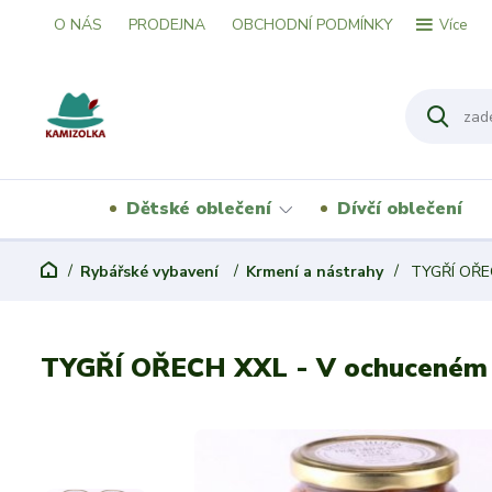
O NÁS
PRODEJNA
OBCHODNÍ PODMÍNKY
Více
Dětské oblečení
Dívčí oblečení
Rybářské vybavení
Krmení a nástrahy
TYGŘÍ OŘEC
TYGŘÍ OŘECH XXL - V ochuceném n