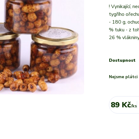
! Vynikající, 
tygřího ořech
- 180 g, ochu
% tuku - z to
26 % vlákniny,
Dostupnost
Nejsme plátc
89 Kč
/
ks