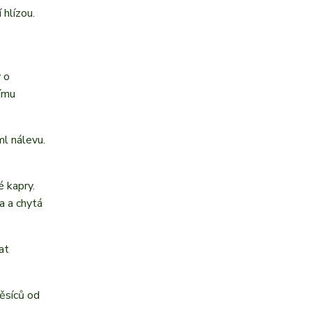
 hlízou.
 o
ímu
ml nálevu.
é kapry.
a a chytá
at
ěsíců od