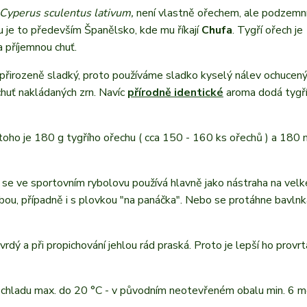
Cyperus sculentus lativum,
není vlastně ořechem, ale podzemní
je to především Španělsko, kde mu říkají
Chufa
. Tygří ořech je
 příjemnou chuť.
přirozeně sladký, proto používáme sladko kyselý nálev ochucený
 chuť nakládaných zrn. Navíc
přírodně identické
aroma dodá tygř
toho je 180 g tygřího ořechu ( cca 150 - 160 ks ořechů ) a 180 
 se ve sportovním rybolovu používá hlavně jako nástraha na velk
sebou, případně i s plovkou "na panáčka". Nebo se protáhne bavlnk
tvrdý a při propichování jehlou rád praská. Proto je lepší ho provrt
 chladu max. do 20 °C - v původním neotevřeném obalu min. 6 m