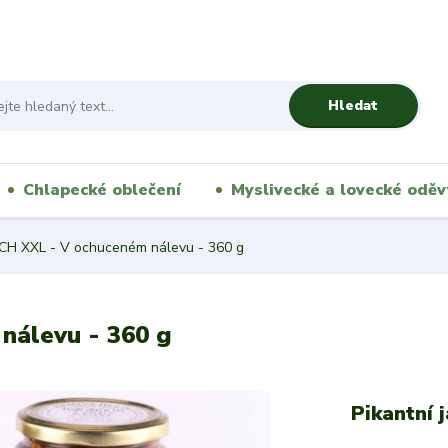
Hledat
Chlapecké oblečení
Myslivecké a lovecké oděv
H XXL - V ochuceném nálevu - 360 g
álevu - 360 g
Pikantní 