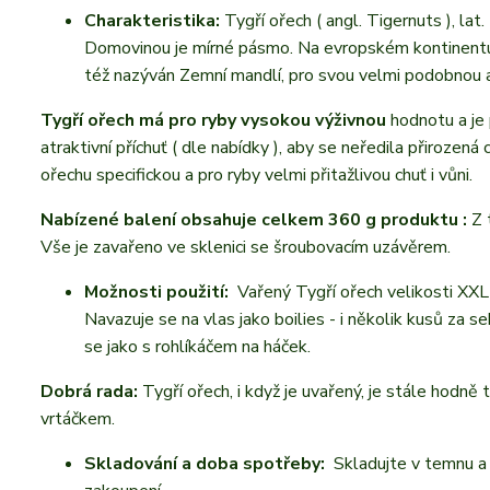
Charakteristika:
Tygří ořech ( angl. Tigernuts ), lat.
Domovinou je mírné pásmo. Na evropském kontinentu 
též nazýván Zemní mandlí, pro svou velmi podobnou a
Tygří ořech má pro ryby vysokou výživnou
hodnotu a je 
atraktivní příchuť ( dle nabídky ), aby se neředila přirozená
ořechu specifickou a pro ryby velmi přitažlivou chuť i vůni.
Nabízené balení obsahuje celkem 360 g produktu :
Z 
Vše je zavařeno ve sklenici se šroubovacím uzávěrem.
Možnosti použití:
Vařený Tygří ořech velikosti XXL
Navazuje se na vlas jako boilies - i několik kusů za 
se jako s rohlíkáčem na háček.
Dobrá rada:
Tygří ořech, i když je uvařený, je stále hodně 
vrtáčkem.
Skladování a doba spotřeby:
Skladujte v temnu a