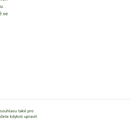
ou
é se
s
 souhlasu také pro
žete kdykoli upravit