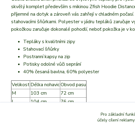
skvělý komplet především s mikinou Zfish Hoodie Distance 
příjemné na dotyk a zároveň vás zahřejí v chladném počasí.
stahovacími šňůrkami. Polyester v jádru tepláků zaručuje vy
pokožkou zaručuje dokonalé pohodlí, neboť pokožka je v k
Tepláky s kvalitními zipy
Stahovací šňůrky
Postranní kapsy na zip
Potisky odolné vůči seprání
40% česaná bavlna, 60% polyester
Velikost
Délka nohavic
Obvod pasu
M
103 cm
72 cm
L
104 cm
76 cm
XL
105 cm
80 cm
Pro základní funk
XXL
108 cm
84 cm
účely cílení reklam