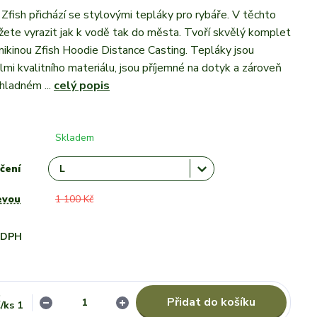
Zfish přichází se stylovými tepláky pro rybáře. V těchto
ete vyrazit jak k vodě tak do města. Tvoří skvělý komplet
ikinou Zfish Hoodie Distance Casting. Tepláky jsou
lmi kvalitního materiálu, jsou příjemné na dotyk a zároveň
chladném ...
celý popis
Skladem
čení
evou
1 100 Kč
i DPH
č
Přidat do košíku
/
ks 1