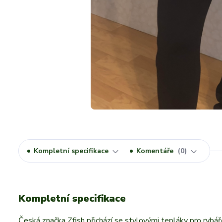
Kompletní specifikace
Komentáře
0
Kompletní specifikace
Česká značka Zfish přichází se stylovými tepláky pro rybář