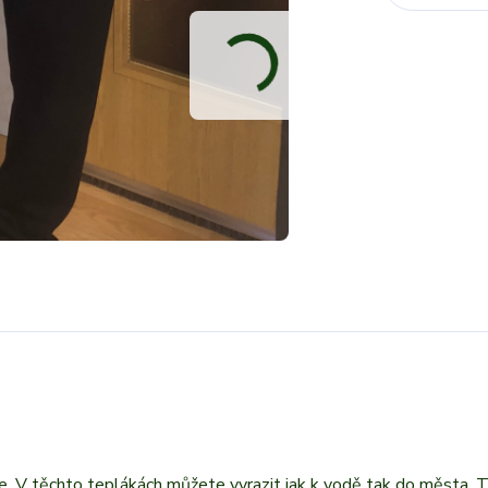
e. V těchto teplákách můžete vyrazit jak k vodě tak do města. T