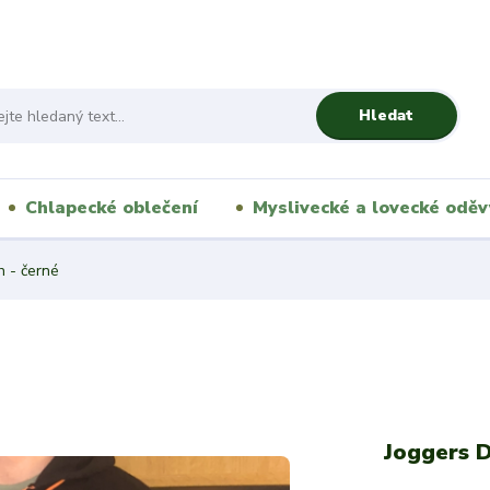
Hledat
Chlapecké oblečení
Myslivecké a lovecké oděv
h - černé
Joggers D