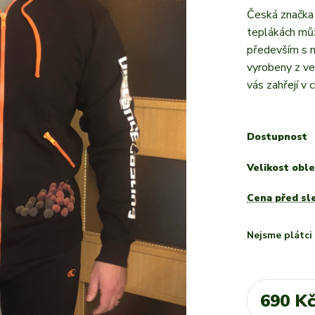
Česká značka 
teplákách můž
především s m
vyrobeny z ve
vás zahřejí v 
Dostupnost
Velikost oble
Cena před sl
Nejsme plátc
690 K