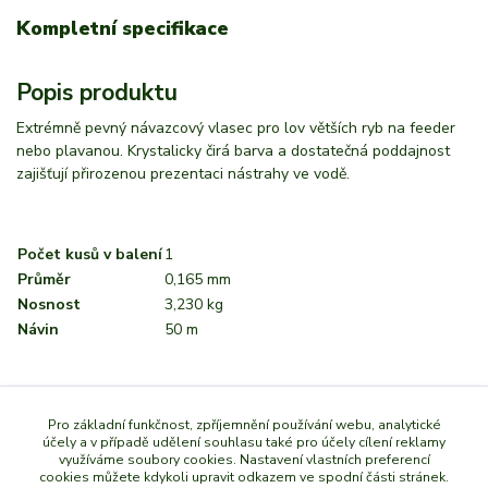
Kompletní specifikace
Popis produktu
Extrémně pevný návazcový vlasec pro lov větších ryb na feeder
nebo plavanou. Krystalicky čirá barva a dostatečná poddajnost
zajišťují přirozenou prezentaci nástrahy ve vodě.
Počet kusů v balení
1
Průměr
0,165 mm
Nosnost
3,230 kg
Návin
50 m
Zboží zařazeno v kategoriích
Pro základní funkčnost, zpříjemnění používání webu, analytické
účely a v případě udělení souhlasu také pro účely cílení reklamy
využíváme soubory cookies. Nastavení vlastních preferencí
Vlasce
cookies můžete kdykoli upravit odkazem ve spodní části stránek.