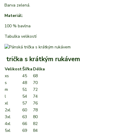
Barva zelená.
Materiál:
100 % bavlna
Tabulka velikostí
trička s krátkým rukávem
Velikost
Šířka
Délka
xs
45
68
s
48
70
m
51
72
l
54
74
xl
57
76
2xl
60
78
3xl
63
80
4xl
66
82
5xl
69
84