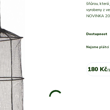
šňůrou, která
vyrobeny z ve
NOVINKA 201
Dostupnost
Nejsme plátc
180 Kč
/
1