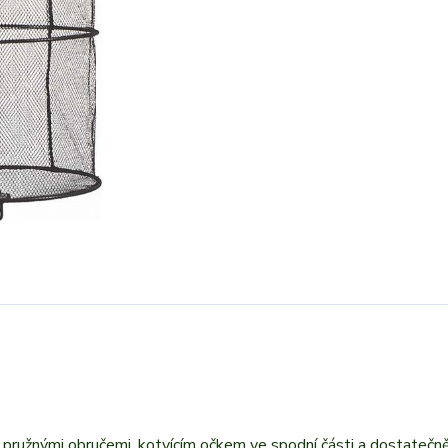
s pružnými obručemi, kotvícím očkem ve spodní části a dostatečn