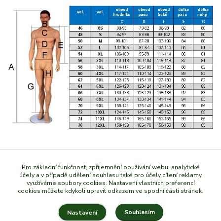
Zboží zařazeno v kategoriích
Pro základní funkčnost, zpříjemnění používání webu, analytické
účely a v případě udělení souhlasu také pro účely cílení reklamy
využíváme soubory cookies. Nastavení vlastních preferencí
Myslivecké svetry a mikiny
cookies můžete kdykoli upravit odkazem ve spodní části stránek.
Souhlasím
Nastavení