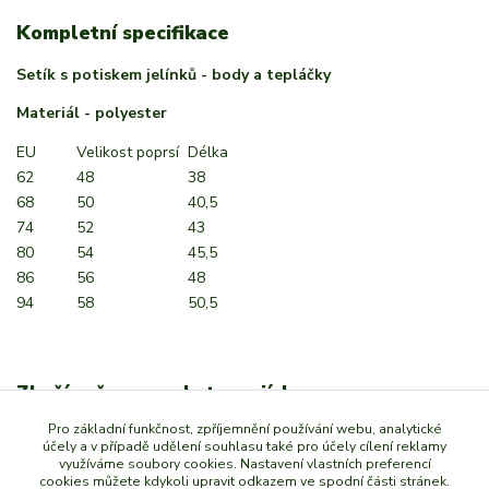
Kompletní specifikace
Setík s potiskem jelínků - body a tepláčky
Materiál - polyester
EU
Velikost poprsí
Délka
62
48
38
68
50
40,5
74
52
43
80
54
45,5
86
56
48
94
58
50,5
Zboží zařazeno v kategoriích
Pro základní funkčnost, zpříjemnění používání webu, analytické
Dětské body a overaly
účely a v případě udělení souhlasu také pro účely cílení reklamy
využíváme soubory cookies. Nastavení vlastních preferencí
Dětské sety a soupravy
cookies můžete kdykoli upravit odkazem ve spodní části stránek.