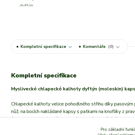
Kompletní specifikace
Komentáře
0
Kompletní specifikace
Myslivecké chlapecké kalhoty dyftýn ­(moleskin) kap
Chlapecké kalhoty velice pohodlného střihu díky pasovým 
nůž, na bocích nakládané kapsy s patkami na knoflíky z prav
úprava TEFLON (voděodpudivý, od
Pro základní funk
Úprava materiálu:
Teflon du Pont