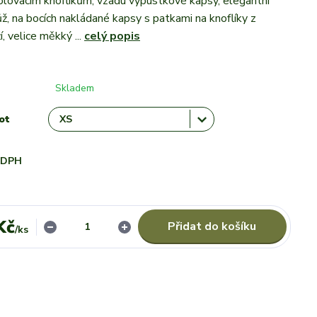
lovacím knoflíkům, vzadu výpustkové kapsy, elegantní
ůž, na bocích nakládané kapsy s patkami na knoflíky z
, velice měkký ...
celý popis
Skladem
ot
i DPH
Kč
Přidat do košíku
/
ks