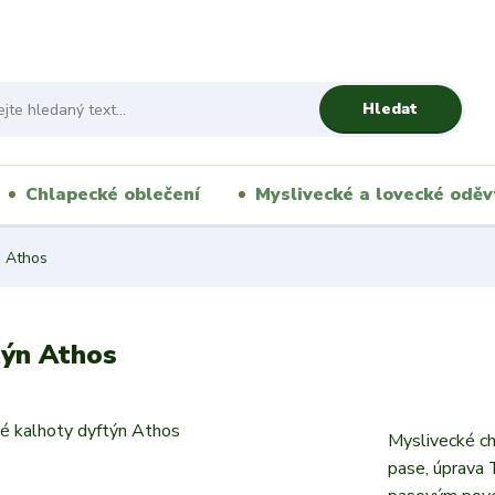
Hledat
Chlapecké oblečení
Myslivecké a lovecké oděv
n Athos
týn Athos
Myslivecké ch
pase, úprava 