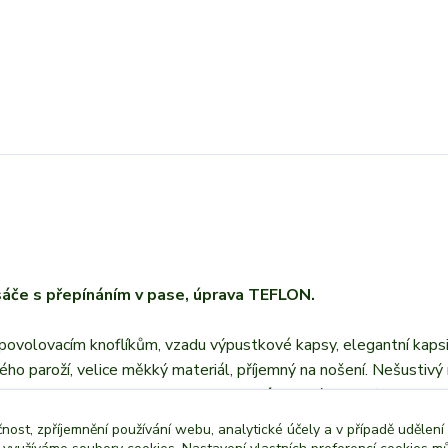
sáče s přepínáním v pase, úprava TEFLON.
povolovacím knoflíkům, vzadu výpustkové kapsy, elegantní kaps
ého paroží, velice měkký materiál, příjemný na nošení. Nešustivý 
olný proti špíně)
Materiál:
dyftýn 100% bavlna
čnost, zpříjemnění používání webu, analytické účely a v případě udělení