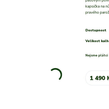
pasovým povo
kapsička na n
pravého paroží
Dostupnost
Velikost kalh
Nejsme plátc
1 490 