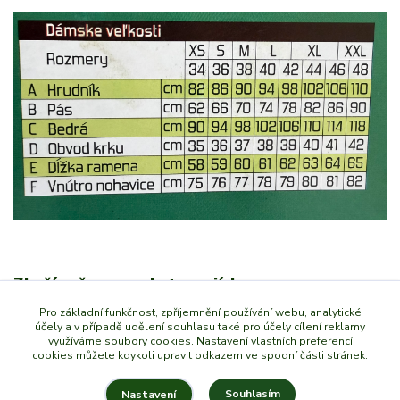
Zboží zařazeno v kategoriích
Pro základní funkčnost, zpříjemnění používání webu, analytické
Myslivecké a lovecké oděvy
účely a v případě udělení souhlasu také pro účely cílení reklamy
využíváme soubory cookies. Nastavení vlastních preferencí
Dámské košile
cookies můžete kdykoli upravit odkazem ve spodní části stránek.
Souhlasím
Nastavení