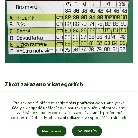
Zboží zařazeno v kategoriích
Dívčí oblečení
Pro základní funkčnost, zpříjemnění používání webu, analytické
Myslivecké a lovecké oděvy
účely a v případě udělení souhlasu také pro účely cílení reklamy
využíváme soubory cookies. Nastavení vlastních preferencí
Dámské kalhoty
cookies můžete kdykoli upravit odkazem ve spodní části stránek.
Souhlasím
Nastavení