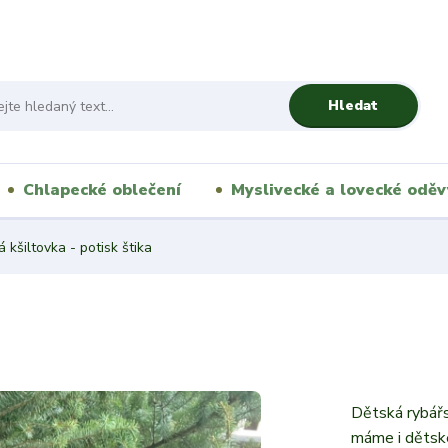
Hledat
Chlapecké oblečení
Myslivecké a lovecké oděv
 kšiltovka - potisk štika
Dětská rybářsk
máme i dětské