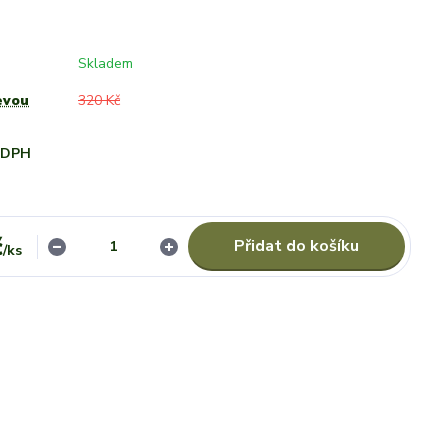
Skladem
evou
320 Kč
i DPH
č
Přidat do košíku
/
ks