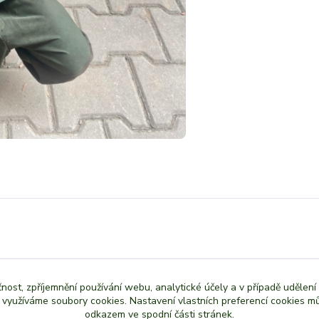
čnost, zpříjemnění používání webu, analytické účely a v případě udělení
,stejný potisk máme i dětské tričko.
y využíváme soubory cookies. Nastavení vlastních preferencí cookies mů
odkazem ve spodní části stránek.