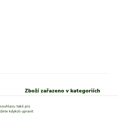
Zboží zařazeno v kategoriích
Dětské klobouky a čepice
 souhlasu také pro
žete kdykoli upravit