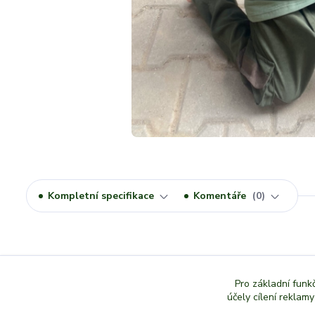
Kompletní specifikace
Komentáře
0
Kompletní specifikace
Pro základní funk
Dětská rybářská kšiltovka potisk štika univerzální velikost
účely cílení reklam