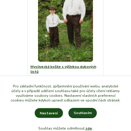
Myslivecká košile s výšivkou dubových
listů
1 390 Kč
/
ks
Pro základní funkčnost, zpříjemnění používání webu, analytické
Skladem
1 590 Kč
účely a v případě udělení souhlasu také pro účely cílení reklamy
využíváme soubory cookies. Nastavení vlastních preferencí
cookies můžete kdykoli upravit odkazem ve spodní části stránek.
Zvolit variantu
Souhlasím
Nastavení
Souhlas můžete odmítnout
zde
.
Vytvořeno na
Eshop-rychle.cz