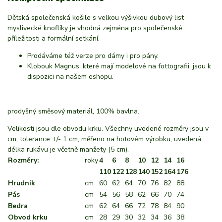
Dětská společenská košile s velkou výšivkou dubový list
myslivecké knoflíky je vhodná zejména pro společenské
příležitosti a formální setkání.
Prodáváme též verze pro dámy i pro pány.
Klobouk Magnus, které mají modelové na fottografii, jsou k
dispozici na našem eshopu.
prodyšný směsový materiál, 100% bavlna.
Velikosti jsou dle obvodu krku. Všechny uvedené rozměry jsou v
cm; tolerance +/- 1 cm; měřeno na hotovém výrobku; uvedená
délka rukávu je včetně manžety (5 cm).
Rozměry:
roky
4
6
8
10
12
14
16
110
122
128
140
152
164
176
Hrudník
cm
60
62
64
70
76
82
88
Pás
cm
54
56
58
62
66
70
74
Bedra
cm
62
64
66
72
78
84
90
Obvod krku
cm
28
29
30
32
34
36
38