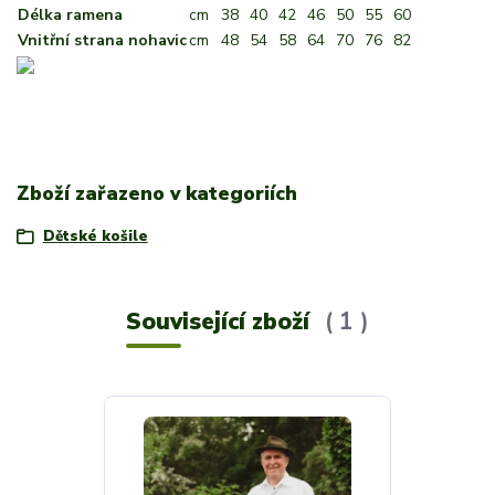
Délka ramena
cm
38
40
42
46
50
55
60
Vnitřní strana nohavic
cm
48
54
58
64
70
76
82
Zboží zařazeno v kategoriích
Dětské košile
Související zboží
1