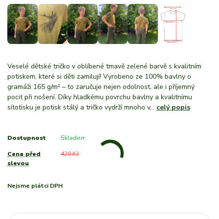
Veselé dětské tričko v oblíbené tmavě zelené barvě s kvalitním
potiskem, které si děti zamilují! Vyrobeno ze 100% bavlny o
gramáži 165 g/m² – to zaručuje nejen odolnost, ale i příjemný
pocit při nošení. Díky hladkému povrchu bavlny a kvalitnímu
sítotisku je potisk stálý a tričko vydrží mnoho v...
celý popis
Dostupnost
Skladem
Cena před
420 Kč
slevou
Nejsme plátci DPH