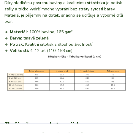
Díky hladkému povrchu bavlny a kvalitnímu
sítotisku
je potisk
stálý a tričko vydrží mnoho vyprání bez ztráty sytosti barev.
Materiál je příjemný na dotek, snadno se udržuje a výborně drží
tvar.
🔸
Materiál:
100% bavlna, 165 g/m²
🔸
Barva:
tmavě zelená
🔸
Potisk:
Kvalitní sítotisk s dlouhou životností
🔸
Velikosti:
4–12 let (110–158 cm)
Zboží zařazeno v kategoriích