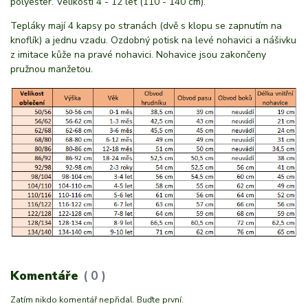
polyester. Velikosti 4 - 12 let (110 - 140 cm).
Tepláky mají 4 kapsy po stranách (dvě s klopu se zapnutím na
knoflík) a jednu vzadu. Ozdobný potisk na levé nohavici a nášivku
z imitace kůže na pravé nohavici. Nohavice jsou zakončeny
pružnou manžetou.
Komentáře
0
Zatím nikdo komentář nepřidal. Buďte první.